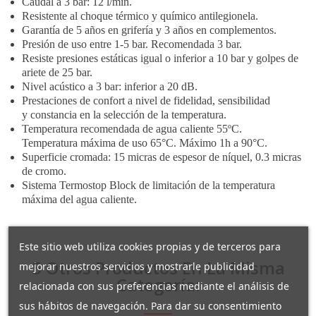
Caudal a 3 bar: 12 l/min.
Resistente al choque térmico y químico antilegionela.
Garantía de 5 años en grifería y 3 años en complementos.
Presión de uso entre 1-5 bar. Recomendada 3 bar.
Resiste presiones estáticas igual o inferior a 10 bar y golpes de
ariete de 25 bar.
Nivel acústico a 3 bar: inferior a 20 dB.
Prestaciones de confort a nivel de fidelidad, sensibilidad
y constancia en la selección de la temperatura.
Temperatura recomendada de agua caliente 55ºC.
Temperatura máxima de uso 65°C. Máximo 1h a 90°C.
Superficie cromada: 15 micras de espesor de níquel, 0.3 micras
de cromo.
Sistema Termostop Block de limitación de la temperatura
máxima del agua caliente.
Este sitio web utiliza cookies propias y de terceros para
5 Otros Productos En La Misma
mejorar nuestros servicios y mostrarle publicidad
Categoría:
relacionada con sus preferencias mediante el análisis de
sus hábitos de navegación. Para dar su consentimiento