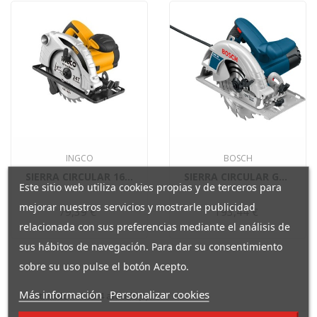
INGCO
BOSCH
SIERRA CIRCULAR 1600W INGCO...
SIERRA CIRCULAR GKS-190 BOSCH
Este sitio web utiliza cookies propias y de terceros para
mejorar nuestros servicios y mostrarle publicidad
79,39 €
Precio
193,44 €
Precio
relacionada con sus preferencias mediante el análisis de
sus hábitos de navegación. Para dar su consentimiento
sobre su uso pulse el botón Acepto.
Más información
Personalizar cookies
Mostrando 1-4 de 4 artículo(s)