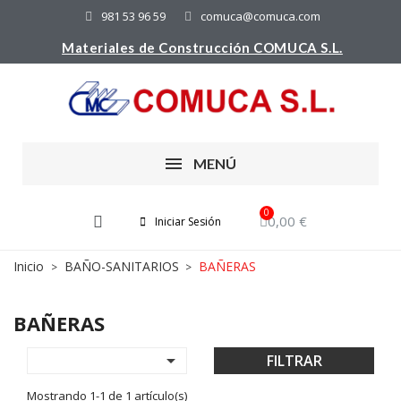
981 53 96 59
comuca@comuca.com
Materiales de Construcción COMUCA S.L.
MENÚ
0,00 €
Iniciar Sesión
Inicio
BAÑO-SANITARIOS
BAÑERAS
BAÑERAS

FILTRAR
Mostrando 1-1 de 1 artículo(s)