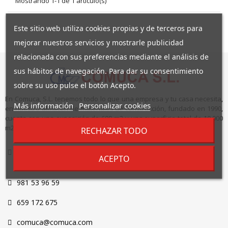
Mostrando 1-1 de 1 artículo(s)
Este sitio web utiliza cookies propias y de terceros para
mejorar nuestros servicios y mostrarle publicidad
relacionada con sus preferencias mediante el análisis de
sus hábitos de navegación. Para dar su consentimiento
sobre su uso pulse el botón Acepto.
En Comuca, S.L. tenemos todo lo que una empresa y tu casa necesita,
Más información
Personalizar cookies
en nuestro almacén de materiales de construcción, fundado en 1990,
cuenta con una exposición de 600 m2 y una superficie total de 10.000
m2.
RECHAZAR TODO
Travesía do Sixto, Nº11 Marrozos,15893 Santiago de
ACEPTO
Compostela - A Coruña
981 53 96 59
659 172 675
comuca@comuca.com