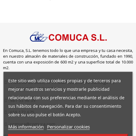
En Comuca, S.L. tenemos todo lo que una empresa y tu casa necesita,
en nuestro almacén de materiales de construcción, fundado en 1990,
cuenta con una exposición de 600 m2 y una superficie total de 10.000
m2.
Este sitio web utiliza cookies propias y de terceros para
Travesía do Sixto, Nº11 Marrozos,15893 Santiago de
Compostela - A Coruña
mejorar nuestros servicios y mostrarle publicidad
relacionada con sus preferencias mediante el análisis de
981 53 96 59
sus hábitos de navegación. Para dar su consentimiento
659 172 675
sobre su uso pulse el botón Acepto.
comuca@comuca.com
Más información
Personalizar cookies
Horario: