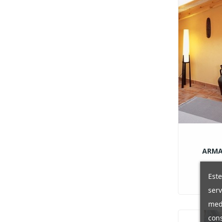
ARMA
Este
serv
medi
cons