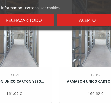
 información
Personalizar cookies
RECHAZAR TODO
ACEPTO
ECLISSE
ECLISSE
N UNICO CARTON YESO...
ARMAZON UNICO CARTON 
161,07 €
Precio
166,62 €
Pr