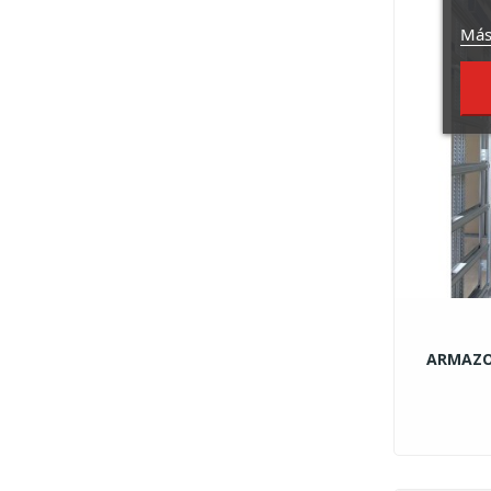
Más
ARMAZO