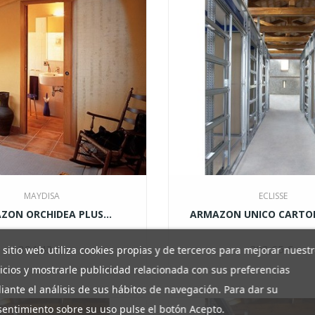
MAYDISA
ECLISSE
ZON ORCHIDEA PLUS...
ARMAZON UNICO CARTON 
304,43 €
Precio
203,65 €
Pr
 sitio web utiliza cookies propias y de terceros para mejorar nuest
icios y mostrarle publicidad relacionada con sus preferencias
ante el análisis de sus hábitos de navegación. Para dar su
entimiento sobre su uso pulse el botón Acepto.