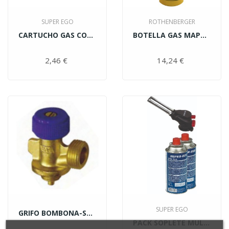
SUPER EGO
ROTHENBERGER
CARTUCHO GAS COCINA Y...
BOTELLA GAS MAPP 35698...
2,46 €
Precio
14,24 €
Precio
SUPER EGO
GRIFO BOMBONA-SOPLETE 15500
PACK SOPLETE MULTIFIRE+2...