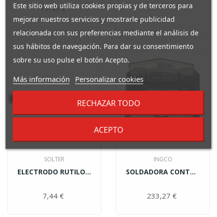
Este sitio web utiliza cookies propias y de terceros para
17,48 €
Precio
31,60 €
Precio
mejorar nuestros servicios y mostrarle publicidad
relacionada con sus preferencias mediante el análisis de
sus hábitos de navegación. Para dar su consentimiento
sobre su uso pulse el botón Acepto.
Más información
Personalizar cookies
RECHAZAR TODO
ACEPTO
SOLTER
INGCO
ELECTRODO RUTILO E6013...
SOLDADORA CONTACT-255...
7,44 €
Precio
233,27 €
Precio